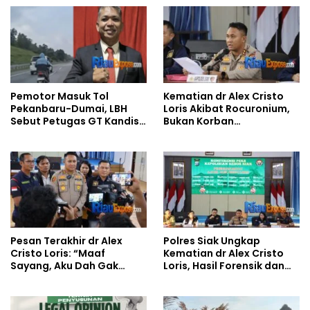
Kematian dr Alex Cristo
Pemotor Masuk Tol
Loris Akibat Rocuronium,
Pekanbaru-Dumai, LBH
Bukan Korban
Sebut Petugas GT Kandis
Pembunuhan
Utara Lalai
Pesan Terakhir dr Alex
Polres Siak Ungkap
Cristo Loris: “Maaf
Kematian dr Alex Cristo
Sayang, Aku Dah Gak
Loris, Hasil Forensik dan
Tertolong Lagi”, Polisi
DNA Pastikan Bunuh Diri
Ungkap Dugaan Pinjol