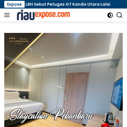
Langsung
Sebut Petugas GT Kandis Utara Lalai
Expose
Kematian dr Al
ke
konten