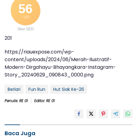
56
/ 100
Skor SEO
201
https://riauexpose.com/wp-
content/uploads/2024/06/Merah-Ilustratif-
Modern-Dirgahayu-Bhayangkara-Instagram-
Story_20240629_090843_0000.png
Berlari
Fun Run
Hut Siak Ke-26
Penulis: RE 01
Editor: RE 01
Baca Juga