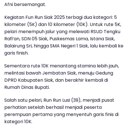
Afni bersemangat.
Kegiatan
Fun Run Siak 2025
terbagi dua kategori:
5
kilometer (5K)
dan
10 kilometer (10K)
. Untuk rute 5K,
pelari menempuh jalur yang melewati
RSUD Tengku
Rafi’an, SDN 05 Siak, Puskesmas Lama, Istana Siak,
Balairung Sri, hingga SMA Negeri 1 Siak
, lalu kembali ke
garis finish.
Sementara rute 10K menantang stamina lebih jauh,
melintasi bawah
Jembatan Siak
, menuju
Gedung
DPRD Kabupaten Siak
, dan berakhir kembali di
Rumah Dinas Bupati.
Salah satu pelari,
Run Run Lusi (39)
, menjadi pusat
perhatian setelah berhasil menjadi peserta
perempuan pertama yang menyentuh garis finis di
kategori 10K.