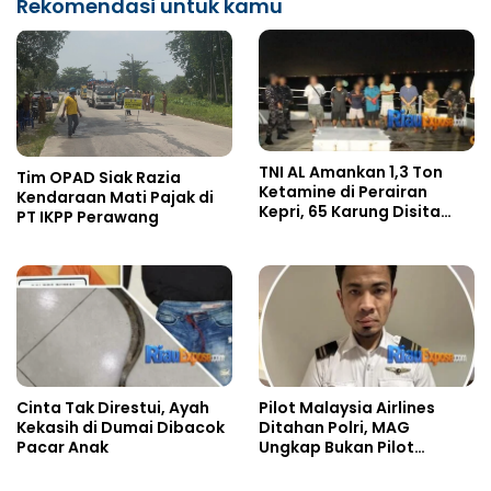
Rekomendasi untuk kamu
TNI AL Amankan 1,3 Ton
Tim OPAD Siak Razia
Ketamine di Perairan
Kendaraan Mati Pajak di
Kepri, 65 Karung Disita
PT IKPP Perawang
dari Kapal MV King Sun
Cinta Tak Direstui, Ayah
Pilot Malaysia Airlines
Kekasih di Dumai Dibacok
Ditahan Polri, MAG
Pacar Anak
Ungkap Bukan Pilot
Penerbang Pesawat