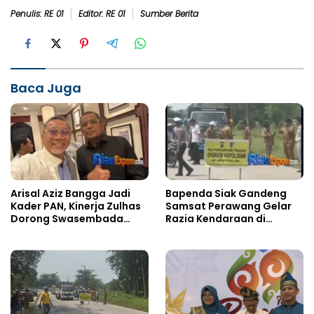
Penulis: RE 01
Editor: RE 01
Sumber Berita
Baca Juga
Arisal Aziz Bangga Jadi
Bapenda Siak Gandeng
Kader PAN, Kinerja Zulhas
Samsat Perawang Gelar
Dorong Swasembada
Razia Kendaraan di
Pangan dan Stok Beras
Perawang, Tingkatkan
Aman hingga 2027
Opsen Pajak