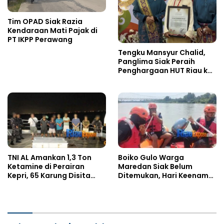
Tim OPAD Siak Razia
Kendaraan Mati Pajak di
PT IKPP Perawang
Tengku Mansyur Chalid,
Panglima Siak Peraih
Penghargaan HUT Riau ke-
69
Boiko Gulo Warga
TNI AL Amankan 1,3 Ton
Maredan Siak Belum
Ketamine di Perairan
Ditemukan, Hari Keenam
Kepri, 65 Karung Disita
Dicari di Sungai Kampar
dari Kapal MV King Sun