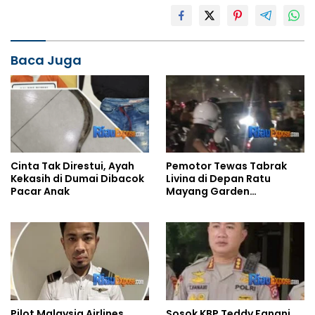
Baca Juga
Pemotor Tewas Tabrak
Cinta Tak Direstui, Ayah
Livina di Depan Ratu
Kekasih di Dumai Dibacok
Mayang Garden
Pacar Anak
Pekanbaru
Pilot Malaysia Airlines
Sosok KBP Teddy Fanani