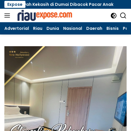
Langsung
Ayah Kekasih di Dumai Dibacok Pacar Anak
Expose
HUT Riau ke
ke
konten
Advertorial
Riau
Dunia
Nasional
Daerah
Bisnis
Poli