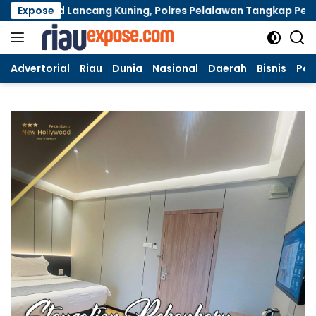
Langsung
oard Lancang Kuning, Polres Pelalawan Tangkap Pembakar 
Expose
ke
konten
Advertorial
Riau
Dunia
Nasional
Daerah
Bisnis
Poli