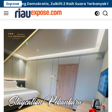
Langsung
Demokratis, Zulkifli Z Raih Suara Terbanyak Nahkodai LAM
Expose
ke
konten