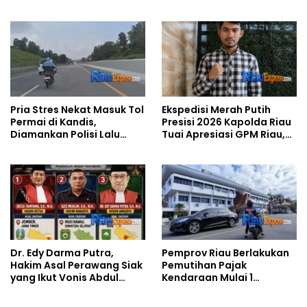
Demi Kelestarian Pesisir
Utara Lalai
Pria Stres Nekat Masuk Tol
Ekspedisi Merah Putih
Permai di Kandis,
Presisi 2026 Kapolda Riau
Diamankan Polisi Lalu
Tuai Apresiasi GPM Riau,
Dijemput Keluarga
Negara Harus Hadir di
Wilayah 3T
Dr. Edy Darma Putra,
Pemprov Riau Berlakukan
Hakim Asal Perawang Siak
Pemutihan Pajak
yang Ikut Vonis Abdul
Kendaraan Mulai 1
Wahid 2 Tahun Penjara
Agustus, Cuma Sebulan