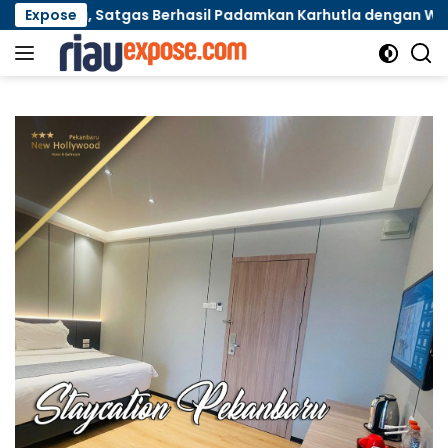
Langsung
au, Satgas Berhasil Padamkan Karhutla dengan Water Bombin
Expose
ke
konten