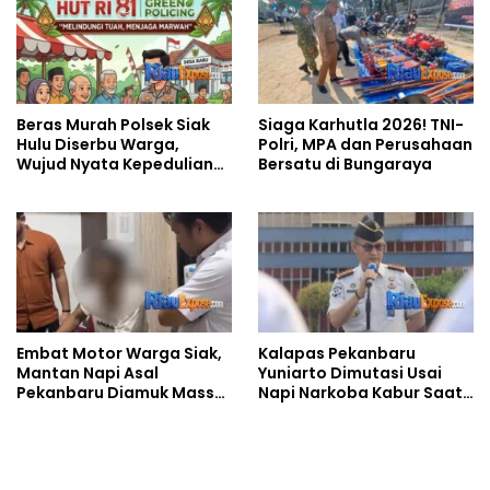
Beras Murah Polsek Siak
Siaga Karhutla 2026! TNI-
Hulu Diserbu Warga,
Polri, MPA dan Perusahaan
Wujud Nyata Kepedulian
Bersatu di Bungaraya
Polri Sambut HUT RI ke-81
Embat Motor Warga Siak,
Kalapas Pekanbaru
Mantan Napi Asal
Yuniarto Dimutasi Usai
Pekanbaru Diamuk Massa,
Napi Narkoba Kabur Saat
Satu Rekannya Kabur
Izin Berobat, Ini
Penggantinya