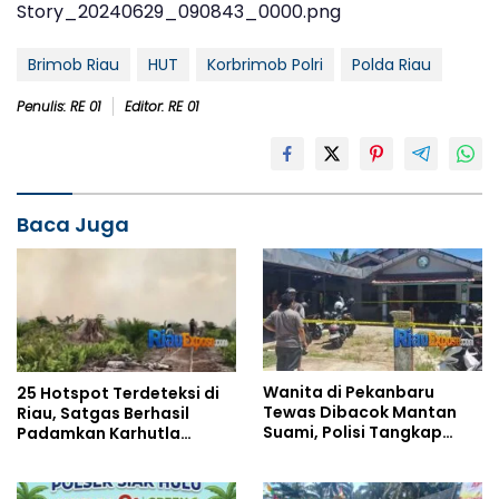
Story_20240629_090843_0000.png
Brimob Riau
HUT
Korbrimob Polri
Polda Riau
Penulis: RE 01
Editor: RE 01
Baca Juga
Wanita di Pekanbaru
25 Hotspot Terdeteksi di
Tewas Dibacok Mantan
Riau, Satgas Berhasil
Suami, Polisi Tangkap
Padamkan Karhutla
Pelaku
dengan Water Bombing