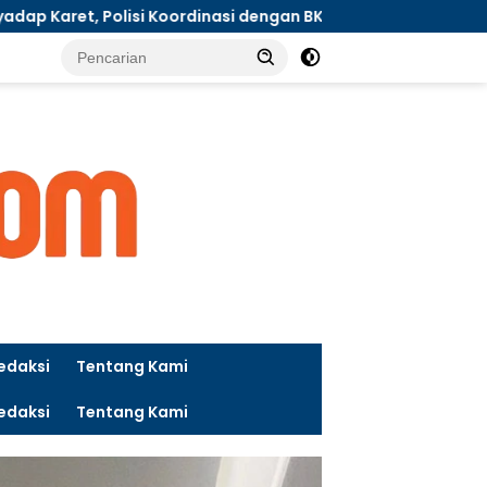
nasi dengan BKSDA
Warga Suak Rengas Siak Keluhkan
tutup
edaksi
Tentang Kami
edaksi
Tentang Kami