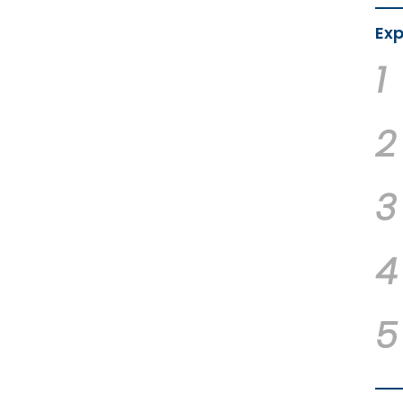
Exp
1
2
3
4
5