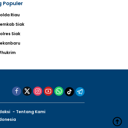
 Populer
olda Riau
emkab Siak
olres Siak
Pekanbaru
#hukrim
daksi
Tentang Kami
ndonesia