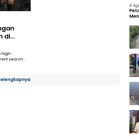
6 Ag
Pet
Men
BKS
ngan
 di
a high-
rrent search…
Selengkapnya