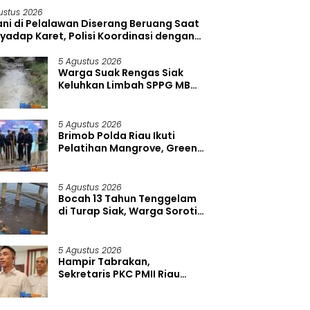
ustus 2026
ani di Pelalawan Diserang Beruang Saat
yadap Karet, Polisi Koordinasi dengan
DA
5 Agustus 2026
Warga Suak Rengas Siak
Keluhkan Limbah SPPG MBG,
Bau Menyengat Saat Hujan
dan Panas Terik
5 Agustus 2026
Brimob Polda Riau Ikuti
Pelatihan Mangrove, Green
Policing Diperkuat Demi
Kelestarian Pesisir
5 Agustus 2026
Bocah 13 Tahun Tenggelam
di Turap Siak, Warga Soroti
Lemahnya Pengawasan di
Kawasan Wisata
5 Agustus 2026
Hampir Tabrakan,
Sekretaris PKC PMII Riau
Supriadi Dikeroyok, Polda
Riau Tangkap Satu