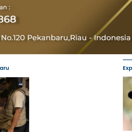
aru
Exp