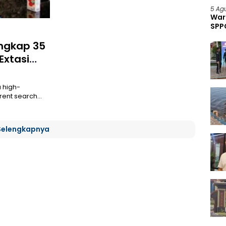
5 Ag
War
SPP
Pan
Ungkap 35
Extasi
a high-
rrent search…
Selengkapnya