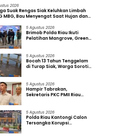
ustus 2026
ga Suak Rengas Siak Keluhkan Limbah
G MBG, Bau Menyengat Saat Hujan dan
as Terik
5 Agustus 2026
Brimob Polda Riau Ikuti
Pelatihan Mangrove, Green
Policing Diperkuat Demi
Kelestarian Pesisir
5 Agustus 2026
Bocah 13 Tahun Tenggelam
di Turap Siak, Warga Soroti
Lemahnya Pengawasan di
Kawasan Wisata
5 Agustus 2026
Hampir Tabrakan,
Sekretaris PKC PMII Riau
Supriadi Dikeroyok, Polda
Riau Tangkap Satu
Tersangka
5 Agustus 2026
Polda Riau Kantongi Calon
Tersangka Korupsi
Jembatan Air Hitam Rohil,
Afrizal Sintong Belum