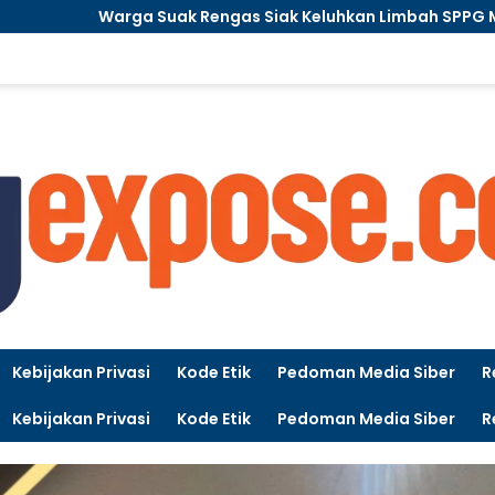
gas Siak Keluhkan Limbah SPPG MBG, Bau Menyengat Saat H
Kebijakan Privasi
Kode Etik
Pedoman Media Siber
R
Kebijakan Privasi
Kode Etik
Pedoman Media Siber
R