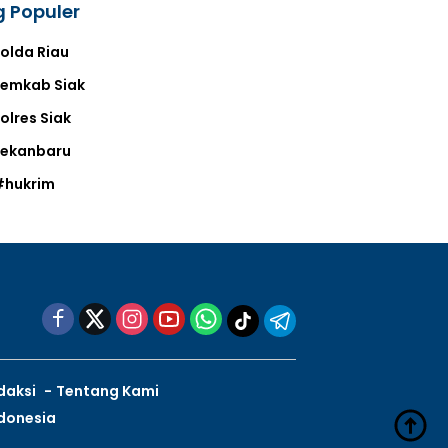
 Populer
olda Riau
emkab Siak
olres Siak
Pekanbaru
#hukrim
daksi
Tentang Kami
ndonesia