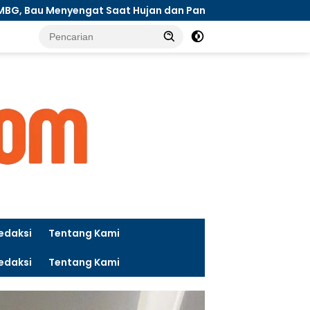
ujan dan Panas Terik
Brimob Polda Riau Ikuti Pelatih
tutup
edaksi
Tentang Kami
edaksi
Tentang Kami