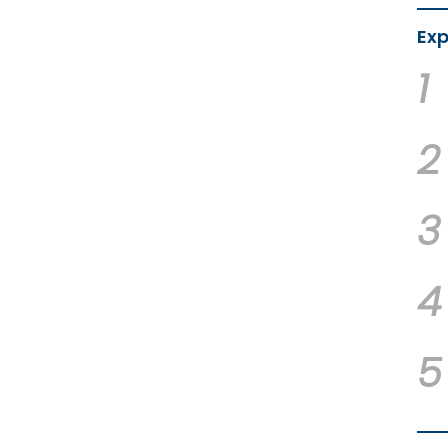
Exp
1
2
3
4
5