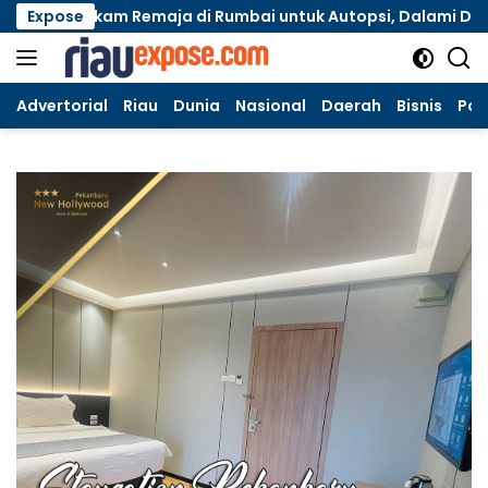
Langsung
r Makam Remaja di Rumbai untuk Autopsi, Dalami Dugaan Ka
Expose
ke
konten
Advertorial
Riau
Dunia
Nasional
Daerah
Bisnis
Poli