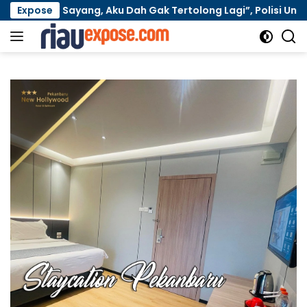
Langsung
Sayang, Aku Dah Gak Tertolong Lagi”, Polisi Ungkap Dugaan Pin
Expose
ke
konten