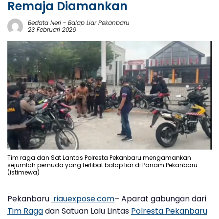
Remaja Diamankan
Bedata Neri
-
Balap Liar Pekanbaru
23 Februari 2026
Tim raga dan Sat Lantas Polresta Pekanbaru mengamankan
sejumlah pemuda yang terlibat balap liar di Panam Pekanbaru
(istimewa)
Pekanbaru
riauexpose.com
– Aparat gabungan dari
Tim Raga
dan Satuan Lalu Lintas
Polresta Pekanbaru