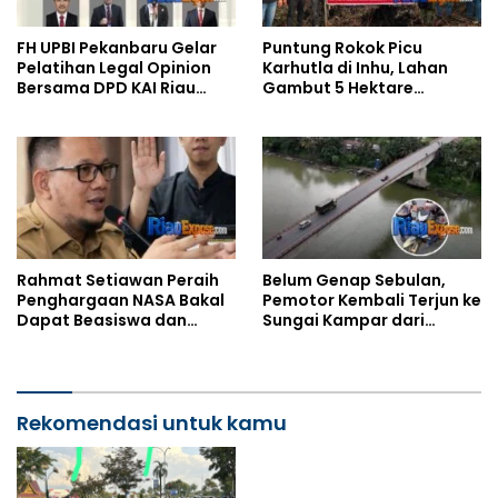
FH UPBI Pekanbaru Gelar
Puntung Rokok Picu
Pelatihan Legal Opinion
Karhutla di Inhu, Lahan
Bersama DPD KAI Riau
Gambut 5 Hektare
September 2026
Hangus, Pelangsir Sawit
Jadi Tersangka
Rahmat Setiawan Peraih
Belum Genap Sebulan,
Penghargaan NASA Bakal
Pemotor Kembali Terjun ke
Dapat Beasiswa dan
Sungai Kampar dari
Direkrut Kominfo Siak
Jembatan Rantau
Berangin
Rekomendasi untuk kamu