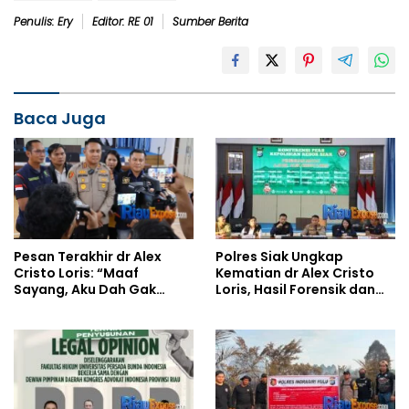
Penulis: Ery
Editor: RE 01
Sumber Berita
Baca Juga
Polres Siak Ungkap
Pesan Terakhir dr Alex
Kematian dr Alex Cristo
Cristo Loris: “Maaf
Loris, Hasil Forensik dan
Sayang, Aku Dah Gak
DNA Pastikan Bunuh Diri
Tertolong Lagi”, Polisi
Ungkap Dugaan Pinjol