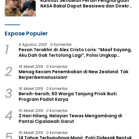
Rahmat Setiawan Peraih Penghargaan
NASA Bakal Dapat Beasiswa dan Direkrut
Kominfo Siak
Expose Populer
1
4 Agustus 2026
0 Komentar
Pesan Terakhir dr Alex Cristo Loris: “Maaf Sayang,
Aku Dah Gak Tertolong Lagi”, Polisi Ungkap
Dugaan Pinjol
2
16 Maret 2019
0 Komentar
Menag Kecam Penembakan di New Zealand: Tak
Berperikemanusiaan!
3
16 Maret 2019
0 Komentar
Bersih-bersih, 60 Warga Tanjung Priok Ikuti
Program Padat Karya
4
16 Maret 2019
0 Komentar
2 Hari Hilang, Nelayan Tewas Mengambang di
Pantai Cipalawah Garut
5
16 Maret 2019
0 Komentar
14 Tahun Terbunuhnya Munir, Polri Didesak Bentuk