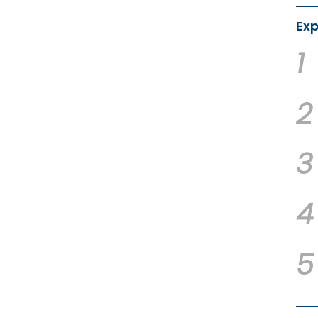
Exp
1
2
3
4
5