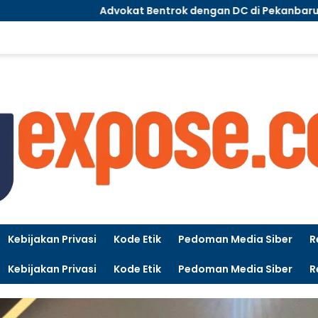
dvokat Bentrok dengan DC di Pekanbaru, LBH SPN Desak Pol
Kebijakan Privasi
Kode Etik
Pedoman Media Siber
R
Kebijakan Privasi
Kode Etik
Pedoman Media Siber
R