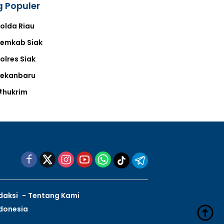
 Populer
olda Riau
emkab Siak
olres Siak
Pekanbaru
#hukrim
daksi
Tentang Kami
ndonesia