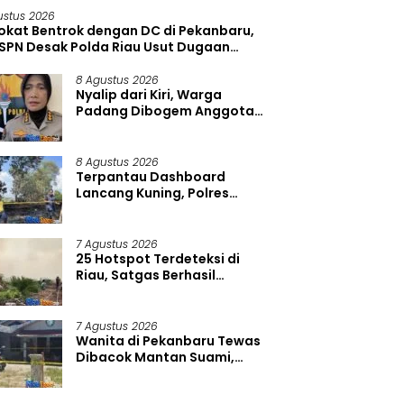
ustus 2026
okat Bentrok dengan DC di Pekanbaru,
 SPN Desak Polda Riau Usut Dugaan
manisme
8 Agustus 2026
Nyalip dari Kiri, Warga
Padang Dibogem Anggota
Polda Sumbar Hingga
Kacamata Pecah
8 Agustus 2026
Terpantau Dashboard
Lancang Kuning, Polres
Pelalawan Tangkap
Pembakar Hutan di
Kerumutan
7 Agustus 2026
25 Hotspot Terdeteksi di
Riau, Satgas Berhasil
Padamkan Karhutla dengan
Water Bombing
7 Agustus 2026
Wanita di Pekanbaru Tewas
Dibacok Mantan Suami,
Polisi Tangkap Pelaku