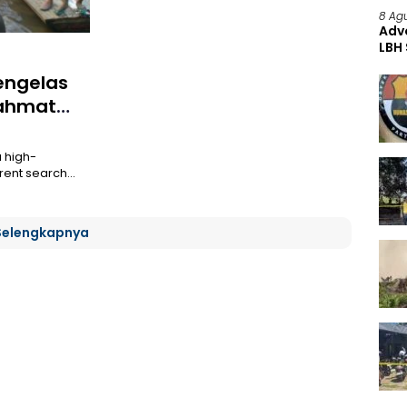
8 Ag
Adv
LBH
Pre
Mengelas
Rahmat
a high-
rrent search…
Selengkapnya