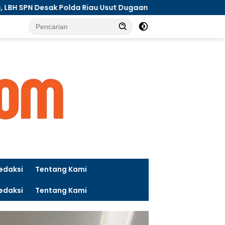
da Riau Usut Dugaan Premanisme
Nyalip dari Kiri, 
tutup
edaksi
Tentang Kami
edaksi
Tentang Kami