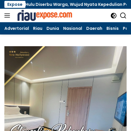
Langsung
 Siak Hulu Diserbu Warga, Wujud Nyata Kepedulian Polri Samb
Expose
ke
konten
Advertorial
Riau
Dunia
Nasional
Daerah
Bisnis
Poli