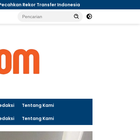
 Indonesia
Polsek Tualang Bersama Upika dan Perusa
tutup
edaksi
Tentang Kami
edaksi
Tentang Kami