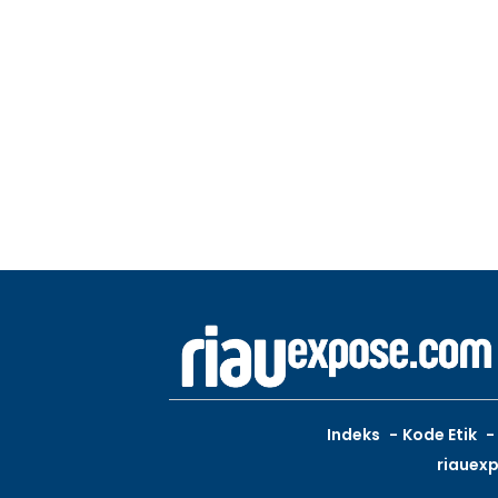
Indeks
Kode Etik
riauex