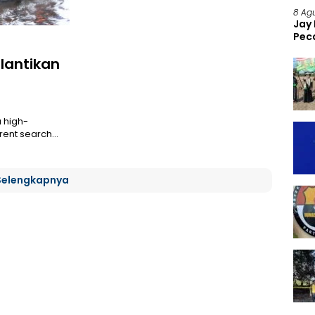
8 Ag
Jay
Pec
lantikan
a high-
rrent search…
Selengkapnya