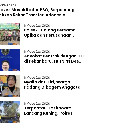
ustus 2026
 Idzes Masuk Radar PSG, Berpeluang
ahkan Rekor Transfer Indonesia
8 Agustus 2026
Polsek Tualang Bersama
Upika dan Perusahaan
Kompak Semai Jagung
Kuartal III
8 Agustus 2026
Advokat Bentrok dengan DC
di Pekanbaru, LBH SPN Desak
Polda Riau Usut Dugaan
Premanisme
8 Agustus 2026
Nyalip dari Kiri, Warga
Padang Dibogem Anggota
Polda Sumbar Hingga
Kacamata Pecah
8 Agustus 2026
Terpantau Dashboard
Lancang Kuning, Polres
Pelalawan Tangkap
Pembakar Hutan di