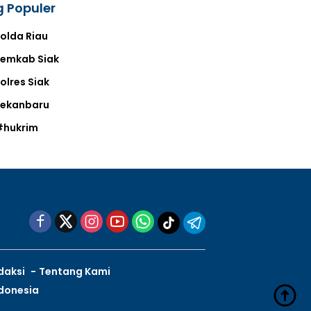
 Populer
olda Riau
emkab Siak
olres Siak
Pekanbaru
#hukrim
daksi
Tentang Kami
ndonesia