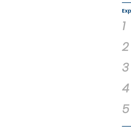
Exp
1
2
3
4
5